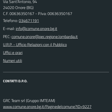
Via Sant'Antonio, 94
24020 Onore (BG)
C.F. 00636350167 - P.Iva: 00636350167
Telefono:
034671191
E-mail:
PEC:
U.R.P. - Ufficio Relazioni con il Pubblico
Uffici e orari
Numeri utili
CONTATTI D.P.O.
GRC Team srl (Gruppo IMTEAM)
www.comune.onore.bg.it/Paginedelcomune?ID=9227