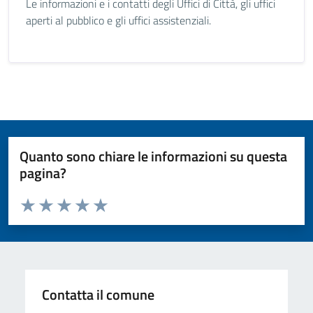
Le informazioni e i contatti degli Uffici di Città, gli uffici
aperti al pubblico e gli uffici assistenziali.
Quanto sono chiare le informazioni su questa
pagina?
Valuta da 1 a 5 stelle la pagina
Valuta 1 stelle su 5
Valuta 2 stelle su 5
Valuta 3 stelle su 5
Valuta 4 stelle su 5
Valuta 5 stelle su 5
Contatta il comune