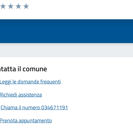
a da 1 a 5 stelle la pagina
ta 1 stelle su 5
Valuta 2 stelle su 5
Valuta 3 stelle su 5
Valuta 4 stelle su 5
Valuta 5 stelle su 5
tatta il comune
Leggi le domande frequenti
Richiedi assistenza
Chiama il numero 034671191
Prenota appuntamento