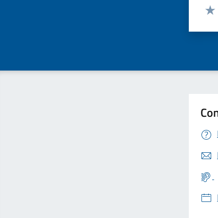
Valut
Valu
Con