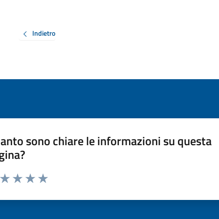
Indietro
anto sono chiare le informazioni su questa
gina?
a da 1 a 5 stelle la pagina
ta 1 stelle su 5
Valuta 2 stelle su 5
Valuta 3 stelle su 5
Valuta 4 stelle su 5
Valuta 5 stelle su 5