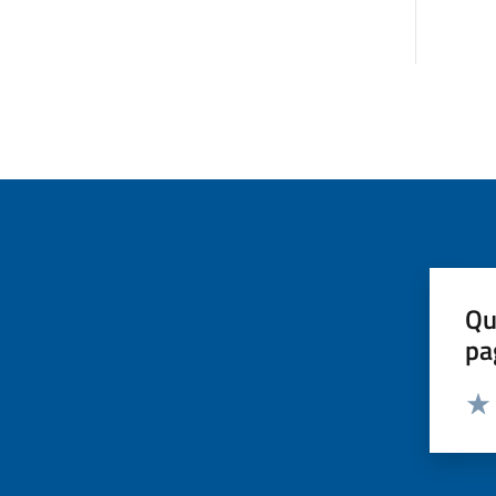
Qu
pa
Valut
Valu