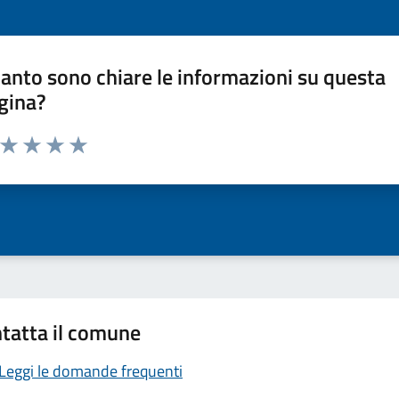
anto sono chiare le informazioni su questa
gina?
a da 1 a 5 stelle la pagina
ta 1 stelle su 5
Valuta 2 stelle su 5
Valuta 3 stelle su 5
Valuta 4 stelle su 5
Valuta 5 stelle su 5
tatta il comune
Leggi le domande frequenti