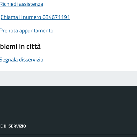
Richiedi assistenza
Chiama il numero 034671191
Prenota appuntamento
blemi in città
Segnala disservizio
E DI SERVIZIO