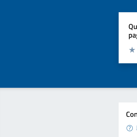
Qu
pa
Valut
Valu
Con