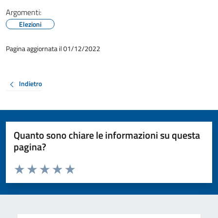
Argomenti:
Elezioni
Pagina aggiornata il 01/12/2022
Indietro
Quanto sono chiare le informazioni su questa
pagina?
Valuta da 1 a 5 stelle la pagina
Valuta 1 stelle su 5
Valuta 2 stelle su 5
Valuta 3 stelle su 5
Valuta 4 stelle su 5
Valuta 5 stelle su 5