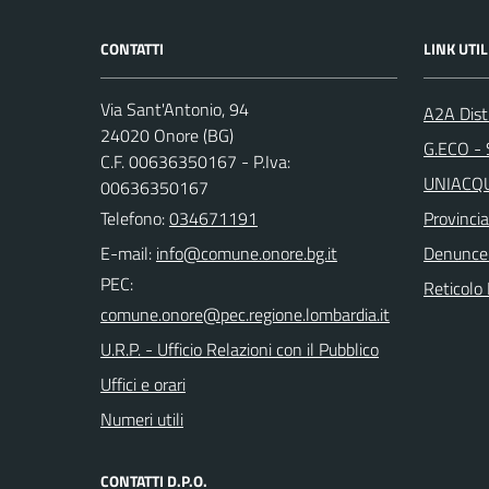
CONTATTI
LINK UTIL
Via Sant'Antonio, 94
A2A Dist
24020 Onore (BG)
G.ECO - S
C.F. 00636350167 - P.Iva:
UNIACQUE
00636350167
Telefono:
034671191
Provinci
E-mail:
Denunce
PEC:
Reticolo 
U.R.P. - Ufficio Relazioni con il Pubblico
Uffici e orari
Numeri utili
CONTATTI D.P.O.