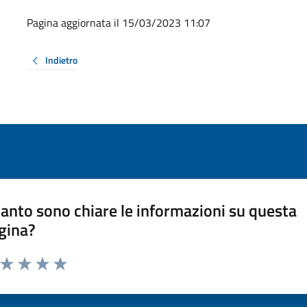
Pagina aggiornata il 15/03/2023 11:07
Indietro
anto sono chiare le informazioni su questa
gina?
a da 1 a 5 stelle la pagina
ta 1 stelle su 5
Valuta 2 stelle su 5
Valuta 3 stelle su 5
Valuta 4 stelle su 5
Valuta 5 stelle su 5