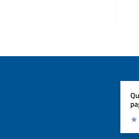
Qu
pa
Valut
Valu