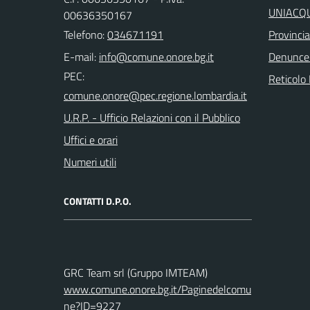
UNIACQUE
00636350167
Telefono:
034671191
Provinci
E-mail:
Denunce
PEC:
Reticolo 
U.R.P. - Ufficio Relazioni con il Pubblico
Uffici e orari
Numeri utili
CONTATTI D.P.O.
GRC Team srl (Gruppo IMTEAM)
www.comune.onore.bg.it/Paginedelcomu
ne?ID=9227