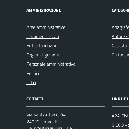
AMMINISTRAZIONE
CATEGORI
Aree amministrative
Anagrafe 
Documenti e dati
Autorizza
Enti e fondazioni
Catasto e
Organi di governo
Cultura 
Personale amministrativo
Politici
Uffici
CONTATTI
LINK UTIL
Via Sant'Antonio, 94
A2A Dist
24020 Onore (BG)
G.ECO - S
C.F. 00636350167 - P.Iva: