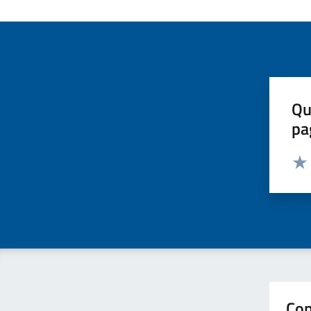
Qu
pa
Valut
Valu
Con