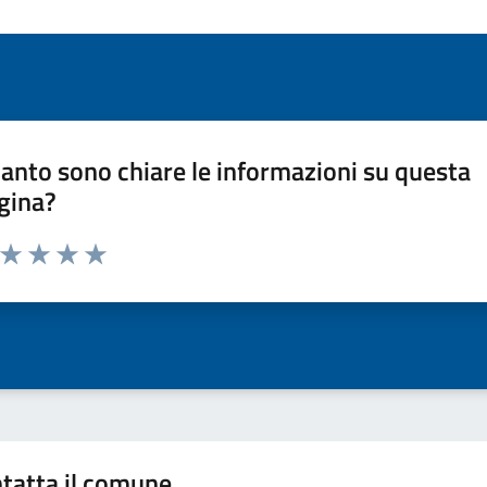
anto sono chiare le informazioni su questa
gina?
a da 1 a 5 stelle la pagina
ta 1 stelle su 5
Valuta 2 stelle su 5
Valuta 3 stelle su 5
Valuta 4 stelle su 5
Valuta 5 stelle su 5
tatta il comune