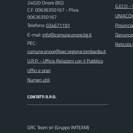
24020 Onore (BG)
G.ECO - S
C.F. 00636350167 - P.Iva:
UNIACQUE
00636350167
Telefono:
034671191
Provinci
E-mail:
Denunce
PEC:
Reticolo 
U.R.P. - Ufficio Relazioni con il Pubblico
Uffici e orari
Numeri utili
CONTATTI D.P.O.
GRC Team srl (Gruppo IMTEAM)