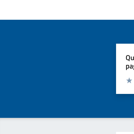
Qu
pa
Valut
Valu