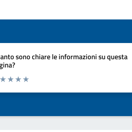
anto sono chiare le informazioni su questa
gina?
a da 1 a 5 stelle la pagina
ta 1 stelle su 5
Valuta 2 stelle su 5
Valuta 3 stelle su 5
Valuta 4 stelle su 5
Valuta 5 stelle su 5