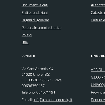
Documenti e dati
Autorizza
Enti e fondazioni
Catasto e
Organi di governo
Cultura 
Personale amministrativo
Politici
Uffici
CONTATTI
LINK UTIL
Via Sant'Antonio, 94
A2A Dist
24020 Onore (BG)
G.ECO - S
C.F. 00636350167 - P.Iva:
UNIACQUE
00636350167
Telefono:
034671191
Provinci
E-mail:
Denunce