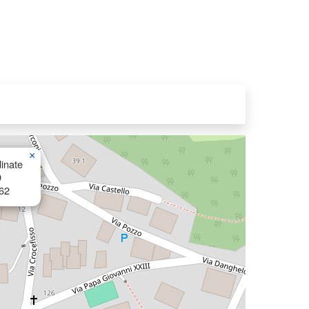
×
inate
9
62