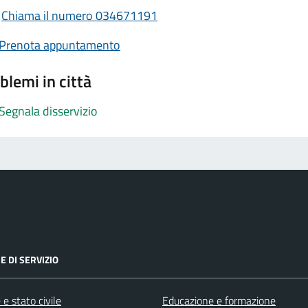
Chiama il numero 034671191
Prenota appuntamento
blemi in città
Segnala disservizio
E DI SERVIZIO
e stato civile
Educazione e formazione