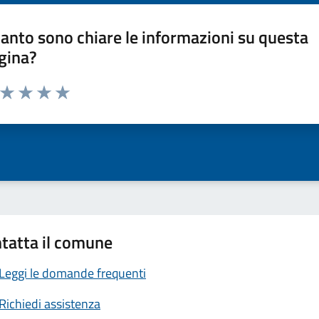
anto sono chiare le informazioni su questa
gina?
a da 1 a 5 stelle la pagina
ta 1 stelle su 5
Valuta 2 stelle su 5
Valuta 3 stelle su 5
Valuta 4 stelle su 5
Valuta 5 stelle su 5
tatta il comune
Leggi le domande frequenti
Richiedi assistenza