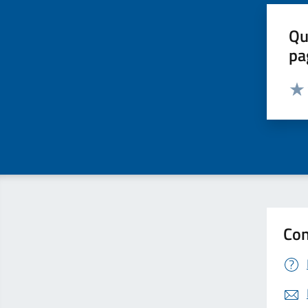
Qu
pa
Valut
Valu
Con