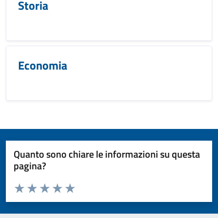
Storia
Economia
Quanto sono chiare le informazioni su questa
pagina?
Valuta da 1 a 5 stelle la pagina
Valuta 1 stelle su 5
Valuta 2 stelle su 5
Valuta 3 stelle su 5
Valuta 4 stelle su 5
Valuta 5 stelle su 5