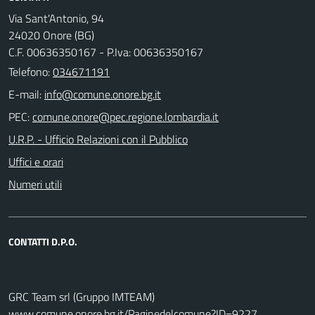
Via Sant'Antonio, 94
24020 Onore (BG)
C.F. 00636350167 - P.Iva: 00636350167
Telefono:
034671191
E-mail:
PEC:
U.R.P. - Ufficio Relazioni con il Pubblico
Uffici e orari
Numeri utili
CONTATTI D.P.O.
GRC Team srl (Gruppo IMTEAM)
www.comune.onore.bg.it/Paginedelcomune?ID=9227