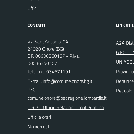
Uffici
CONTATTI
LINK UTIL
Via Sant'Antonio, 94
A2A Dist
24020 Onore (BG)
G.ECO - S
C.F. 00636350167 - P.Iva:
UNIACQUE
00636350167
Telefono:
034671191
Provinci
E-mail:
Denunce
PEC:
Reticolo 
U.R.P. - Ufficio Relazioni con il Pubblico
Uffici e orari
Numeri utili