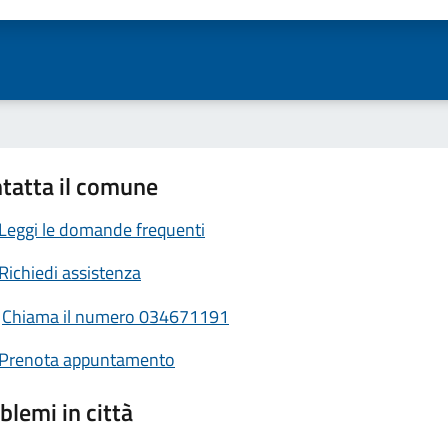
ta 1 stelle su 5
Valuta 2 stelle su 5
Valuta 3 stelle su 5
Valuta 4 stelle su 5
Valuta 5 stelle su 5
tatta il comune
Leggi le domande frequenti
Richiedi assistenza
Chiama il numero 034671191
Prenota appuntamento
blemi in città